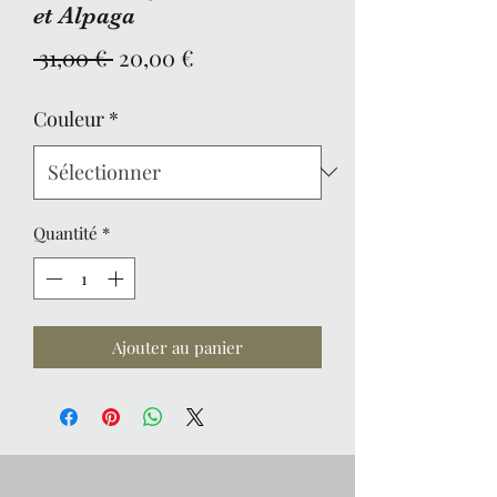
et Alpaga
Prix
Prix
 31,00 € 
20,00 €
original
promotionnel
Couleur
*
Quantité
*
Ajouter au panier